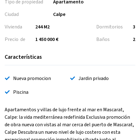
Tipo de propiedad
Apartamento
Ciudad
Calpe
Vivienda
244 M2
Dormitorios
3
Precio de
1 450 000 €
Baños
2
Características
Nueva promocion
Jardin privado
Piscina
Apartamentos y villas de lujo frente al mar en Mascarat,
Calpe: la vida mediterránea redefinida Exclusiva promoción
de obra nueva con vistas al mar cerca del puerto de Mascarat,
Calpe Descubra un nuevo nivel de lujo costero con esta
excepcional promoción inmobiliaria situada junto al