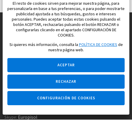
El resto de cookies sirven para mejorar nuestra página, para
personalizarla en base a tus preferencias, o para poder mostrarte
publicidad ajustada a tus búsquedas, gustos e intereses
personales. Puedes aceptar todas estas cookies pulsando el
botón ACEPTAR, rechazarlas pulsando el botón RECHAZAR o
configurarlas clicando en el apartado CONFIGURACIÓN DE
Construimos y vendemos propiedades
COOKIES.
para su vida feliz en España
Si quieres más información, consulta la
POLÍTICA DE COOKIES
de
nuestra página web.
ACEPTAR
RECHAZAR
Pregúntame
CONFIGURACIÓN DE COOKIES
Agencia inmobiliaria +34 647 173 382
Empresa constructora +34 607 961 116
Skype:
Europisol
E-mail:
info@europisol.com