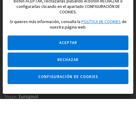
botón ACEPTAR, rechazarlas pulsando el botón RECHAZAR o
configurarlas clicando en el apartado CONFIGURACIÓN DE
Construimos y vendemos propiedades
COOKIES.
para su vida feliz en España
Si quieres más información, consulta la
POLÍTICA DE COOKIES
de
nuestra página web.
ACEPTAR
RECHAZAR
Pregúntame
CONFIGURACIÓN DE COOKIES
Agencia inmobiliaria +34 647 173 382
Empresa constructora +34 607 961 116
Skype:
Europisol
E-mail:
info@europisol.com