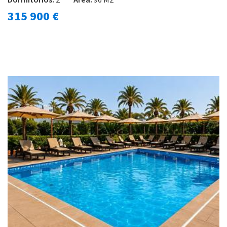
Dormitorios:
2
Área:
96 M2
315 900 €