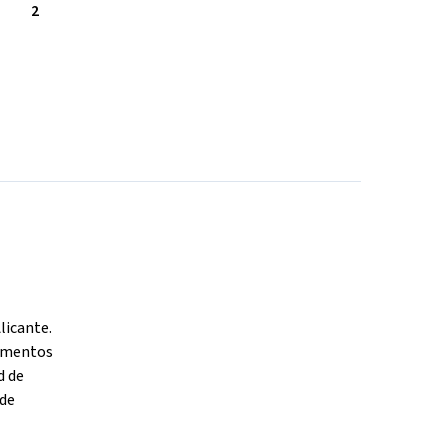
2
licante.
tamentos
d de
 de